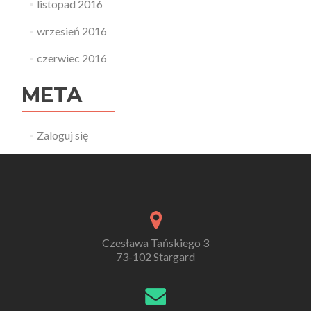
listopad 2016
wrzesień 2016
czerwiec 2016
META
Zaloguj się
Czesława Tańskiego 3
73-102 Stargard