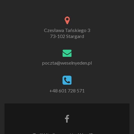
Czesława Tańskiego 3
73-102 Stargard
poczta@weselnyeden.pl
+48 601 728 571
Go
to
Facebook