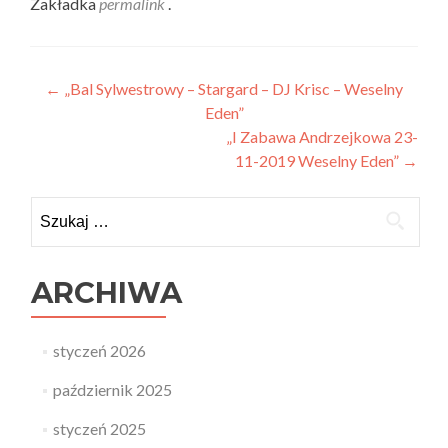
Zakładka
permalink
.
Zobacz
←
„Bal Sylwestrowy – Stargard – DJ Krisc – Weselny
Eden”
wpisy
„I Zabawa Andrzejkowa 23-
11-2019 Weselny Eden”
→
Szukaj:
ARCHIWA
styczeń 2026
październik 2025
styczeń 2025