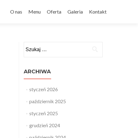
Przejdź
do
O nas
Menu
Oferta
Galeria
Kontakt
treści
Szukaj:
ARCHIWA
styczeń 2026
październik 2025
styczeń 2025
grudzień 2024
październik 2024