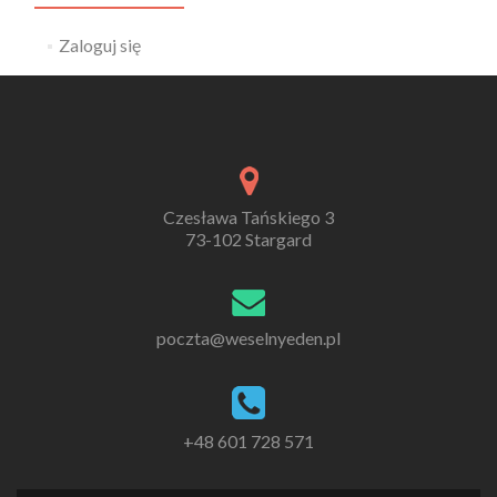
Zaloguj się
Czesława Tańskiego 3
73-102 Stargard
poczta@weselnyeden.pl
+48 601 728 571