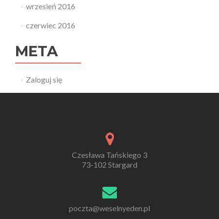
wrzesień 2016
czerwiec 2016
META
Zaloguj się
Czesława Tańskiego 3
73-102 Stargard
poczta@weselnyeden.pl