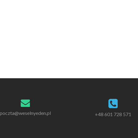
poczta@weselnyeden.pl
+48 601 728 571