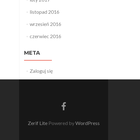
listopad 2016
wrzesień 2016
czerwiec 2016
META
Zaloguj się
Go
to
Facebook
Zerif Lite
Powered by
WordPress