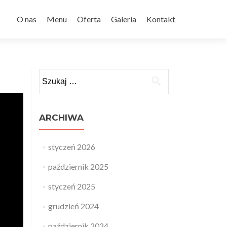
Przejdź
do
O nas
Menu
Oferta
Galeria
Kontakt
treści
Szukaj:
ARCHIWA
styczeń 2026
październik 2025
styczeń 2025
grudzień 2024
październik 2024